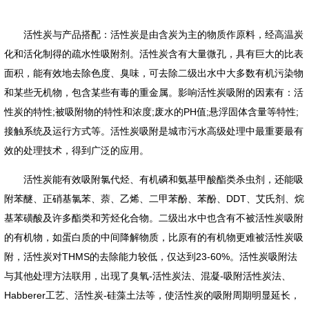
活性炭与产品搭配：活性炭是由含炭为主的物质作原料，经高温炭
化和活化制得的疏水性吸附剂。活性炭含有大量微孔，具有巨大的比表
面积，能有效地去除色度、臭味，可去除二级出水中大多数有机污染物
和某些无机物，包含某些有毒的重金属。影响活性炭吸附的因素有：活
性炭的特性;被吸附物的特性和浓度;废水的PH值;悬浮固体含量等特性;
接触系统及运行方式等。活性炭吸附是城市污水高级处理中最重要最有
效的处理技术，得到广泛的应用。
活性炭能有效吸附氯代烃、有机磷和氨基甲酸酯类杀虫剂，还能吸
附苯醚、正硝基氯苯、萘、乙烯、二甲苯酚、苯酚、DDT、艾氏剂、烷
基苯磺酸及许多酯类和芳烃化合物。二级出水中也含有不被活性炭吸附
的有机物，如蛋白质的中间降解物质，比原有的有机物更难被活性炭吸
附，活性炭对THMS的去除能力较低，仅达到23-60%。活性炭吸附法
与其他处理方法联用，出现了臭氧-活性炭法、混凝-吸附活性炭法、
Habberer工艺、活性炭-硅藻土法等，使活性炭的吸附周期明显延长，