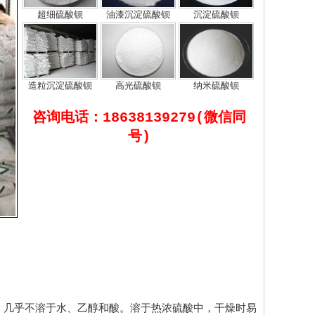
超细硫酸钡
油漆沉淀硫酸钡
沉淀硫酸钡
造粒沉淀硫酸钡
高光硫酸钡
纳米硫酸钡
咨询电话：18638139279(微信同
号)
。几乎不溶于水、乙醇和酸。溶于热浓硫酸中，干燥时易