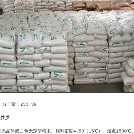
分子量：233.39
钡性质：
或白色无定型粉末。相对密度4.50（15℃）。熔点1580℃