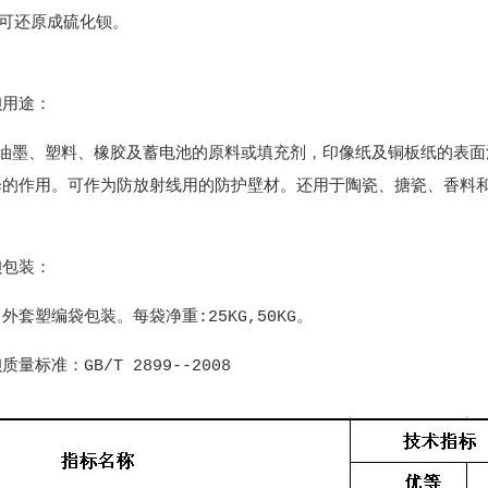
碳可还原成硫化钡。
钡用途：
塑料、橡胶及蓄电池的原料或填充剂，印像纸及铜板纸的表面涂
泽的作用。可作为防放射线用的防护壁材。还用于陶瓷、搪瓷、香料
钡包装：
套塑编袋包装。每袋净重:25KG,50KG。
标准：GB/T 2899--2008