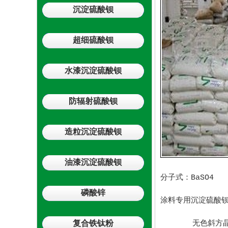
沉淀硫酸钡
超细硫酸钡
水漆沉淀硫酸钡
防辐射硫酸钡
造粒沉淀硫酸钡
油漆沉淀硫酸钡
分子式：BaSO4 
磷酸锌
涂料专用沉淀硫酸
复合铁钛粉
无色斜方晶系晶体