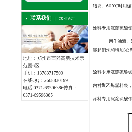
结块。600℃时用
联系我们
| CONTACT
涂料专用沉淀硫酸
用作油漆、油墨、
能起消泡和增加光
地址：郑州市西郊高新技术示
范园6区
涂料专用沉淀硫酸
手机：13783717500
在线QQ：2668830199
内衬聚乙烯塑料袋，外
电话:0371-69596386传真：
0371-69596385
涂料专用沉淀硫酸钡质量
邮箱：
www.sqymj.com