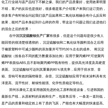
化工行业就与该产品结下不解之缘。我们的产品质量好，使用效果明显
不错，客户的反应也是很好，很多都是客户介绍客户来我们这订货的，
很多客户有时候会问起我们该产品如果和二氧化钛相融合有什么反应和
效果，能对产品本身起到什么样的作用，带这这个问题让我们走进他们
的混合之后的世界：
在中国
沉淀硫酸钡生产厂家
有很多，但是这个问题却是很少有人
能回答的很清楚很透彻的， 沉淀硫酸钡和二氧化钛等颜料混合之后用
于橡胶塑料中可减少颜料的添加量并可节约30％左右的成本。 将沉淀
硫酸钡（按各自不同的配方酌量添加比例）应用于聚丙烯PP,可使聚丙
烯PP表面似ABS,且不影响聚丙烯PP既有特性，提供高光泽度及高硬度
表面。 沉淀硫酸钡可达到其重量的80％填充率，应用于排水管、音
箱、音响可有效的隔绝噪音、杂音。沉淀硫酸钡应用于粉末涂料具有光
泽度高、流平性好、耐候性能强、化学性质稳定等特点。
郑州乐康化工是采用德国先进的化工原料制造设备，引进韩国的
最新生产线，从原材料的采购和生产，包装售后等，一条龙一直到低，
是产品的质量和稳定姓上有了质的飞跃，产能也有大幅度的快速提高。