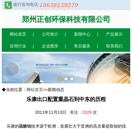
18638139279
拨打咨询电话:
郑州正创环保科技有限公司
网站首页
公司简介
新闻中心
产品展示
应用行业
企业图库
售后服务
联系我们
1
2
3
◆当前位置：
网站首页
>>新闻动态
乐康出口配置重晶石到中东的历程
2011年11月13日 关注：
3329
次
乐康的
硫酸钡
技术源于欧洲，发展壮大于亚洲的高含量提取钡的技