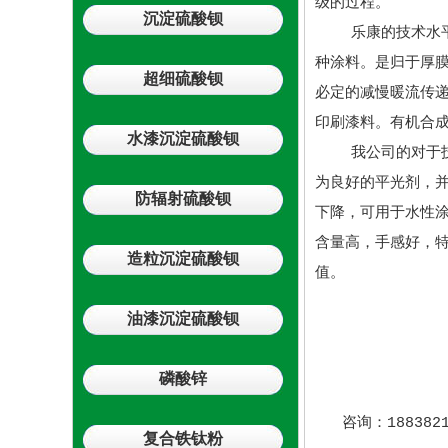
级的过程。
沉淀硫酸钡
乐康的技术水平达
种涂料。是归于厚膜
超细硫酸钡
必定的减慢暖流传
印刷漆料。有机合
水漆沉淀硫酸钡
我公司的对于技术
为良好的平光剂，
防辐射硫酸钡
下降，可用于水性
含量高，手感好，
造粒沉淀硫酸钡
值。
油漆沉淀硫酸钡
磷酸锌
咨询：18838216
复合铁钛粉