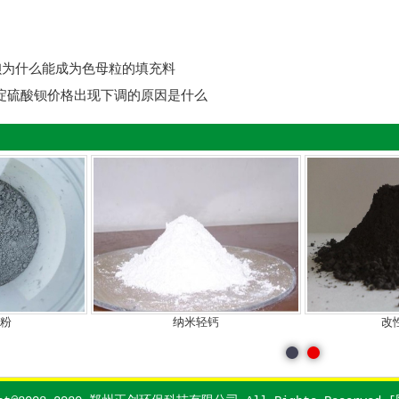
钡为什么能成为色母粒的填充料
沉淀硫酸钡价格出现下调的原因是什么
粉
纳米轻钙
改