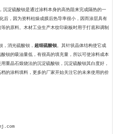
沉淀硫酸钡是通过涂料本身的高热阻来完成隔热的一
固化后，因为资料枯燥成膜后热导率很小，因而涂层具有
钡等的原料。木材工业生产木纹印刷板时用于打底和调制
钡，消光硫酸钡，
超细硫酸钡
。其针状晶体结构使它成
硫酸钡的吸油量低，有很高的填充量，所以可使涂料成本
是用重晶石煅烧法的沉淀硫酸钡，沉淀硫酸钡其白度好，
高档的涂料填料，更多的厂家开始关注它的未来使用的价
j.com