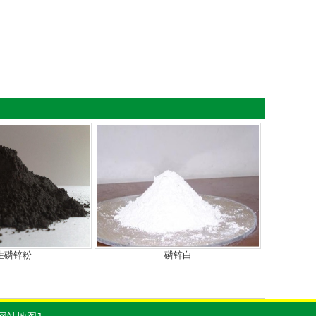
性磷锌粉
磷锌白