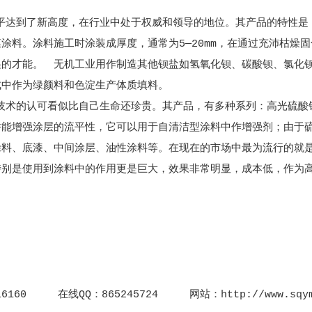
到了新高度，在行业中处于权威和领导的地位。其产品的特性是，
涂料。涂料施工时涂装成厚度，通常为5—20mm，在通过充沛枯燥
递的才能。 无机工业用作制造其他钡盐如氢氧化钡、碳酸钡、氯化
成中作为绿颜料和色淀生产体质填料。
的认可看似比自己生命还珍贵。其产品，有多种系列：高光硫酸
并能增强涂层的流平性，它可以用于自清洁型涂料中作增强剂；由于
涂料、底漆、中间涂层、油性涂料等。在现在的市场中最为流行的就
特别是使用到涂料中的作用更是巨大，效果非常明显，成本低，作为
160 在线QQ：865245724 网站：http://www.sqym