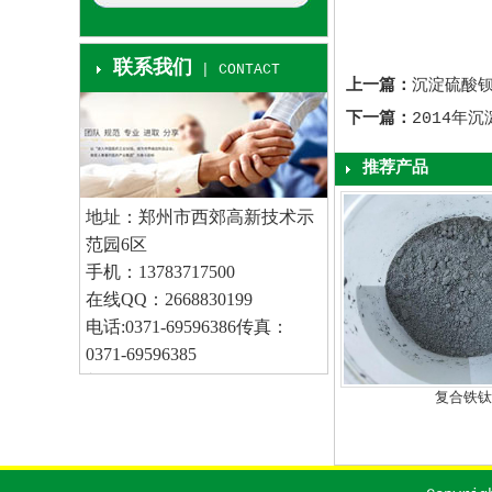
联系我们
| CONTACT
上一篇：
沉淀硫酸
下一篇：
2014年
推荐产品
地址：郑州市西郊高新技术示
范园6区
手机：13783717500
在线QQ：2668830199
电话:0371-69596386传真：
0371-69596385
邮箱：
www.sqymj.com
超细钙粉
复合铁钛