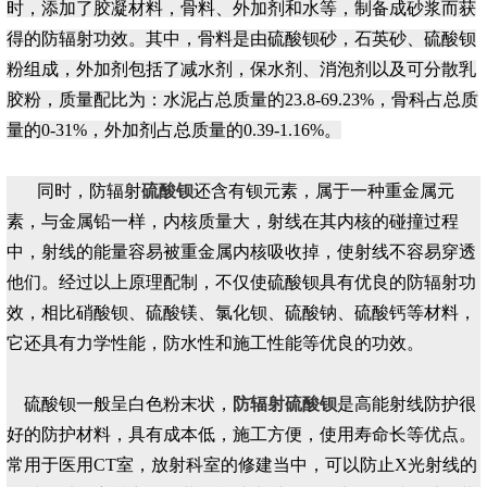
时，添加了胶凝材料，骨料、外加剂和水等，制备成砂浆而获
得的防辐射功效。其中，骨料是由硫酸钡砂，石英砂、硫酸钡
粉组成，外加剂包括了减水剂，保水剂、消泡剂以及可分散乳
胶粉，质量配比为：水泥占总质量的23.8-69.23%，骨科占总质
量的0-31%，外加剂占总质量的0.39-1.16%。
同时，防辐射
硫酸钡
还含有钡元素，属于一种重金属元
素，与金属铅一样，内核质量大，射线在其内核的碰撞过程
中，射线的能量容易被重金属内核吸收掉，使射线不容易穿透
他们。经过以上原理配制，不仅使硫酸钡具有优良的防辐射功
效，相比硝酸钡、硫酸镁、氯化钡、硫酸钠、硫酸钙等材料，
它还具有力学性能，防水性和施工性能等优良的功效。
硫酸钡一般呈白色粉末状，
防辐射硫酸钡
是高能射线防护很
好的防护材料，具有成本低，施工方便，使用寿命长等优点。
常用于医用CT室，放射科室的修建当中，可以防止X光射线的