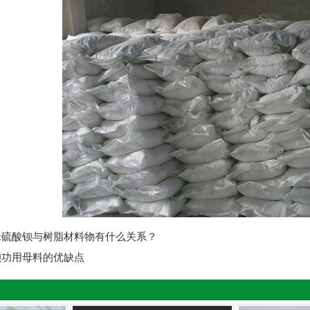
米硫酸钡与树脂材料物有什么关系？
钡功用母料的优缺点