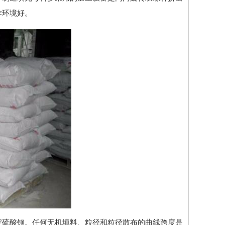
作环境好。
淀硫酸钡。任何无机填料、粒径和粒径散布的曲线跨度是