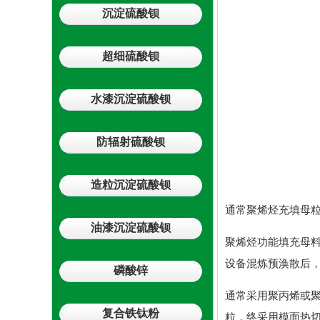
沉淀硫酸钡
超细硫酸钡
水漆沉淀硫酸钡
防辐射硫酸钡
造粒沉淀硫酸钡
通常聚烯烃充填母
油漆沉淀硫酸钡
聚烯烃功能填充母
设备混炼预涣散后
磷酸锌
通常采用聚丙烯或
复合铁钛粉
粒，终采用模面热