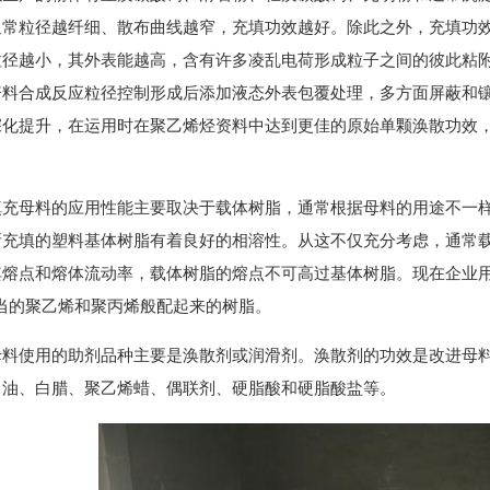
通常粒径越纤细、散布曲线越窄，充填功效越好。除此之外，充填功
粒径越小，其外表能越高，含有许多凌乱电荷形成粒子之间的彼此粘
资料合成反应粒径控制形成后添加液态外表包覆处理，多方面屏蔽和
深化提升，在运用时在聚乙烯烃资料中达到更佳的原始单颗涣散功效
充母料的应用性能主要取决于载体树脂，通常根据母料的用途不一样，
所充填的塑料基体树脂有着良好的相溶性。从这不仅充分考虑，通常
熔点和熔体流动率，载体树脂的熔点不可高过基体树脂。现在企业用的
相当的聚乙烯和聚丙烯般配起来的树脂。
母料使用的助剂品种主要是涣散剂或润滑剂。涣散剂的功效是改进母
白油、白腊、聚乙烯蜡、偶联剂、硬脂酸和硬脂酸盐等。