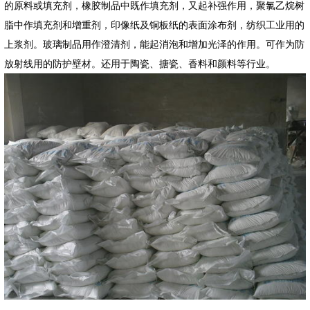
的原料或填充剂，橡胶制品中既作填充剂，又起补强作用，聚氯乙烷树
脂中作填充剂和增重剂，印像纸及铜板纸的表面涂布剂，纺织工业用的
上浆剂。玻璃制品用作澄清剂，能起消泡和增加光泽的作用。可作为防
放射线用的防护壁材。还用于陶瓷、搪瓷、香料和颜料等行业。