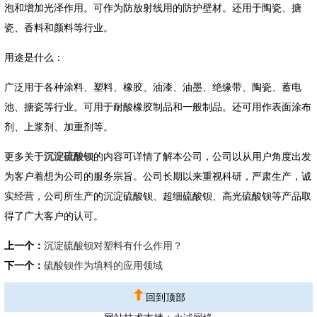
泡和增加光泽作用。可作为防放射线用的防护壁材。还用于陶瓷、搪
瓷、香料和颜料等行业。
用途是什么：
广泛用于各种涂料、塑料、橡胶、油漆、油墨、绝缘带、陶瓷、蓄电
池、搪瓷等行业。可用于耐酸橡胶制品和一般制品。还可用作表面涂布
剂、上浆剂、加重剂等。
更多关于
沉淀硫酸钡
的内容可详情了解本公司，公司以从用户角度出发
为客户着想为公司的服务宗旨。公司长期以来重视科研，严肃生产，诚
实经营，公司所生产的沉淀硫酸钡、超细硫酸钡、高光硫酸钡等产品取
得了广大客户的认可。
上一个：
沉淀硫酸钡对塑料有什么作用？
下一个：
硫酸钡作为填料的应用领域
回到顶部